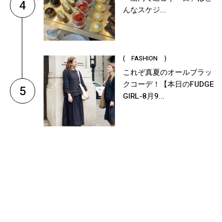
4
んなスケジ...
( FASHION )
これぞ真夏のオールブラッ
クコーデ！【本日のFUDGE
5
GIRL-8月9...