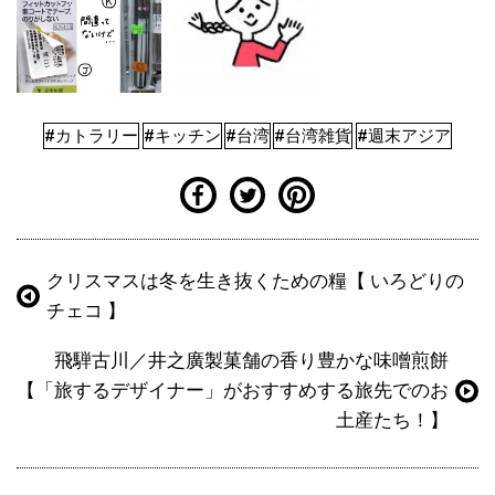
#カトラリー
#キッチン
#台湾
#台湾雑貨
#週末アジア
クリスマスは冬を生き抜くための糧【 いろどりの
チェコ 】
飛騨古川／井之廣製菓舗の香り豊かな味噌煎餅
【「旅するデザイナー」がおすすめする旅先でのお
土産たち！】