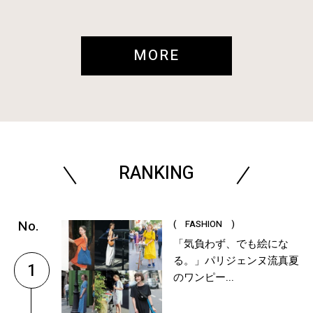
MORE
RANKING
( FASHION )
「気負わず、でも絵にな
る。」パリジェンヌ流真夏
1
のワンピー...