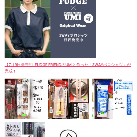
【7月9日発売‼︎】FUDGE FRIENDのUMIと作った「3WAYポロシャツ」が
完成！