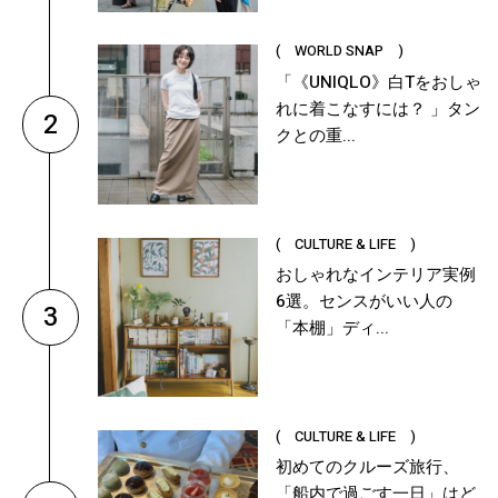
( WORLD SNAP )
「《UNIQLO》白Tをおしゃ
れに着こなすには？ 」タン
2
クとの重...
( CULTURE & LIFE )
おしゃれなインテリア実例
6選。センスがいい人の
3
「本棚」ディ...
( CULTURE & LIFE )
初めてのクルーズ旅行、
「船内で過ごす一日」はど