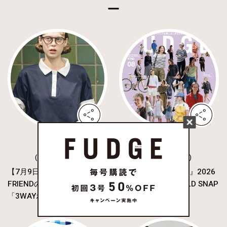
( FASHION )
( FASHION )
【7月9日発売‼︎】FUDGE
本日発売！『FUDGE』2026
FRIENDのUMIと作った
年8月号は、「WORLD SNAP
「3WAYポロシャツ...
パリとロン...