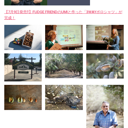
【7月9日発売‼︎】FUDGE FRIENDのUMIと作った「3WAYポロシャツ」が
完成！