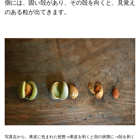
側には、固い殻があり、その殻を向くと、見覚え
のある粒が出てきます。
写真左から、果皮に包まれた状態→果皮を剥くと殻の状態に→殻を剥く