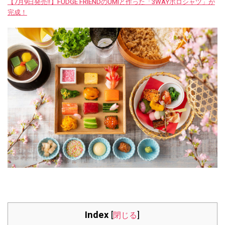
【7月9日発売‼︎】FUDGE FRIENDのUMIと作った「3WAYポロシャツ」が
完成！
Index
[
閉じる
]