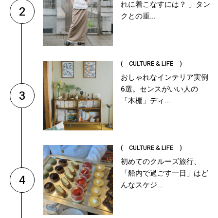
れに着こなすには？ 」タン
2
クとの重...
( CULTURE & LIFE )
おしゃれなインテリア実例
6選。センスがいい人の
3
「本棚」ディ...
( CULTURE & LIFE )
初めてのクルーズ旅行、
「船内で過ごす一日」はど
4
んなスケジ...