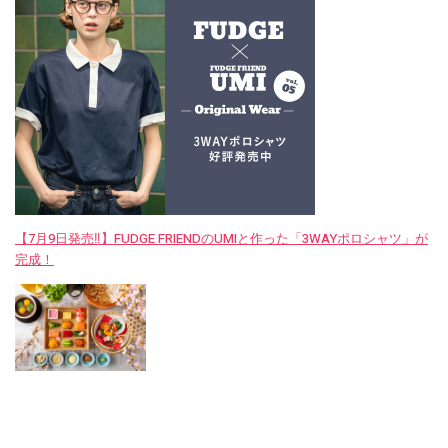
【7月9日発売‼︎】FUDGE FRIENDのUMIと作った「3WAYポロシャツ」が
完成！