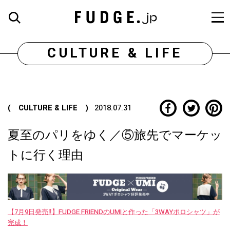
CULTURE & LIFE
( CULTURE & LIFE )
2018.07.31
夏至のパリをゆく／⑤旅先でマーケッ
トに行く理由
【7月9日発売‼︎】FUDGE FRIENDのUMIと作った「3WAYポロシャツ」が
完成！