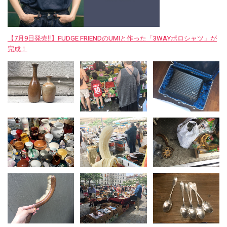
【7月9日発売‼︎】FUDGE FRIENDのUMIと作った「3WAYポロシャツ」が
完成！