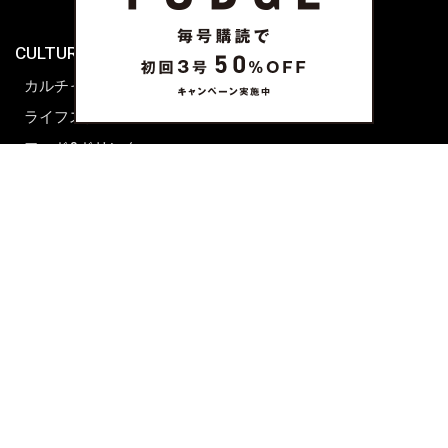
海外生活
CULTURE & LIFE
カルチャー
ライフスタイル
フード&ドリンク
コラム
週末アジア
プレイリスト
シネマサロン
前田エマの東京ぐるり
誰かの話
FORTUNE
PRESENT & EVENT