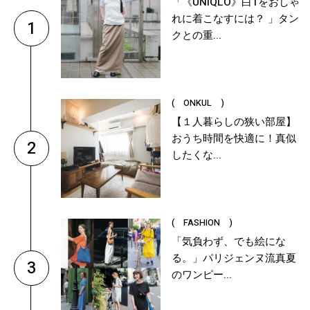
「《UNIQLO》白Tをおしゃ
れに着こなすには？ 」タン
1
クとの重...
( ONKUL )
【１人暮らしの狭い部屋】
おうち時間を快適に！真似
2
したくな...
( FASHION )
「気負わず、でも絵にな
る。」パリジェンヌ流真夏
3
のワンピー...