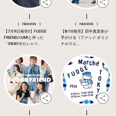
( FASHION )
( FASHION )
【7月9日発売‼︎】FUDGE
【8/10発売】田中真里奈が
FRIENDのUMIと作った
手がける《ファッジ オリジ
「3WAYポロシャツ...
ナルウエ...