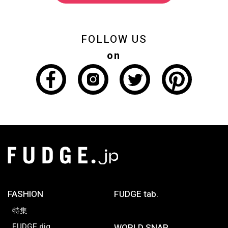
FOLLOW US
on
FASHION
FUDGE tab.
特集
FUDGE dig.
WORLD SNAP