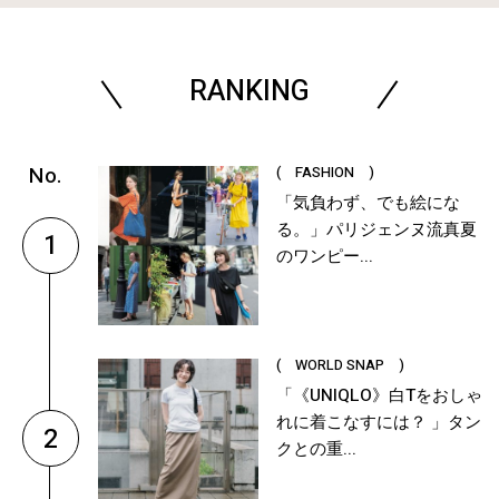
RANKING
( FASHION )
「気負わず、でも絵にな
る。」パリジェンヌ流真夏
1
のワンピー...
( WORLD SNAP )
「《UNIQLO》白Tをおしゃ
れに着こなすには？ 」タン
2
クとの重...