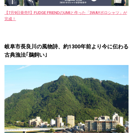
【7月9日発売‼︎】FUDGE FRIENDのUMIと作った「3WAYポロシャツ」が
完成！
岐阜市長良川の風物詩、約1300年前より今に伝わる
古典漁法｢鵜飼い｣