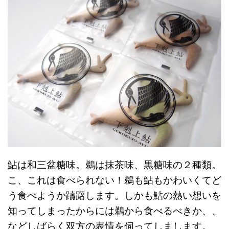
鮎は和三盆糖味。鵜は抹茶味、黒糖味の２種類。
こ、これは食べられない！鵜も鮎もかわいくてど
う食べようか躊躇します。しかも鮎の熱い想いを
知ってしまったからには鵜から食べるべきか、、
などしばらく双方の表情を伺ってしまします。