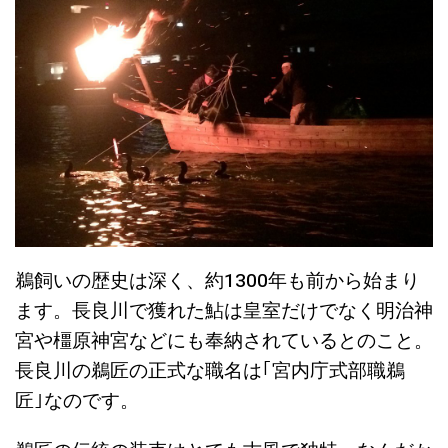
鵜飼いの歴史は深く、約1300年も前から始まり
ます。長良川で獲れた鮎は皇室だけでなく明治神
宮や橿原神宮などにも奉納されているとのこと。
長良川の鵜匠の正式な職名は｢宮内庁式部職鵜
匠｣なのです。