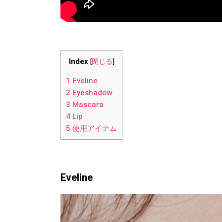
Index
[
閉じる
]
1
Eveline
2
Eyeshadow
3
Mascara
4
Lip
5
使用アイテム
Eveline