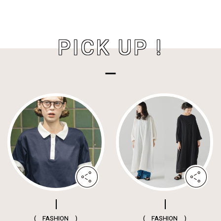
PICK UP !
( FASHION )
( FASHION )