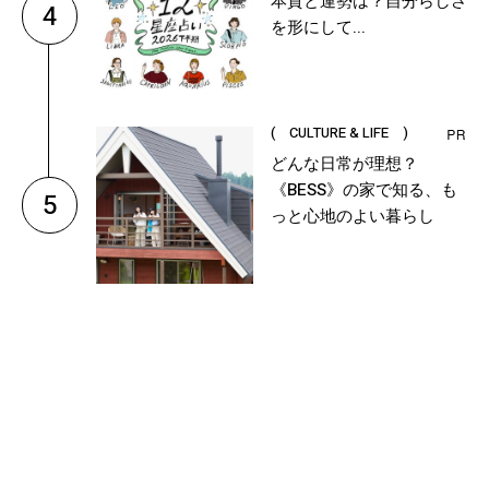
本質と運勢は？自分らしさ
4
を形にして...
( CULTURE & LIFE )
どんな日常が理想？
《BESS》の家で知る、も
5
っと心地のよい暮らし