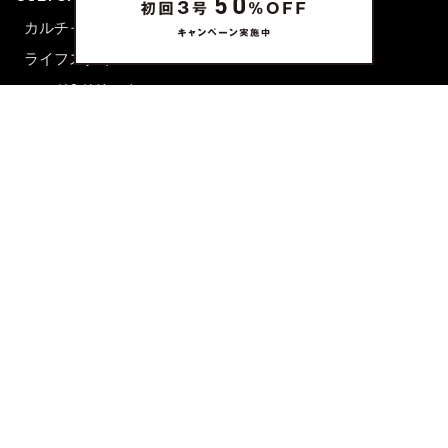
カルチャー
ライフスタイル
フード&ドリンク
コラム
週末アジア
プレイリスト
シネマサロン
前田エマの東京ぐるり
誰かの話
FORTUNE
PRESENT & EVENT