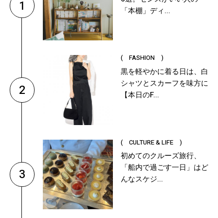
1
「本棚」ディ...
( FASHION )
黒を軽やかに着る日は、白
シャツとスカーフを味方に
2
【本日のF...
( CULTURE & LIFE )
初めてのクルーズ旅行、
「船内で過ごす一日」はど
3
んなスケジ...