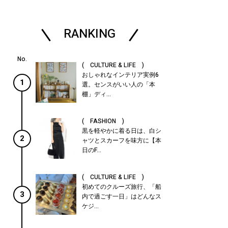
RANKING
( CULTURE & LIFE )
おしゃれなインテリア実例6
1
選。センスがいい人の「本
棚」ディ...
( FASHION )
黒を軽やかに着る日は、白シ
2
ャツとスカーフを味方に【本
日のF...
( CULTURE & LIFE )
初めてのクルーズ旅行、「船
3
内で過ごす一日」はどんなス
ケジ...