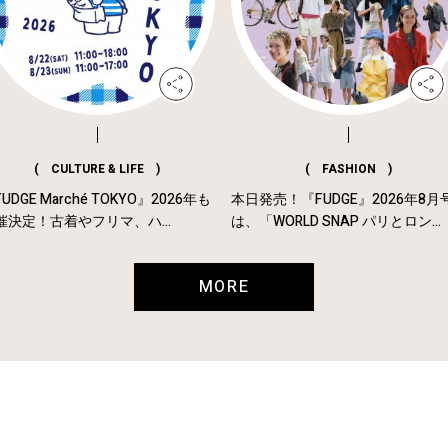
( CULTURE & LIFE )
( FASHION )
UDGE Marché TOKYO』2026年も
本日発売！『FUDGE』2026年8月
催決定！古着やフリマ、ハ...
は、「WORLD SNAP パリとロン...
MORE