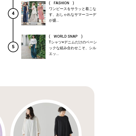
( FASHION )
ワンピースをサラッと着こな
4
す、おしゃれなサマーコーデ
が盛...
( WORLD SNAP )
Tシャツ×デニムだけのベーシ
5
ックな組み合わせこそ、シル
エッ...