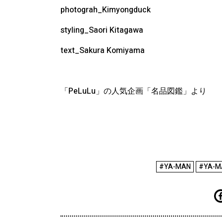
photograh_Kimyongduck
styling_Saori Kitagawa
text_Sakura Komiyama
「PeLuLu」の人気企画「名品図鑑」より
#YA-MAN
#YA-M