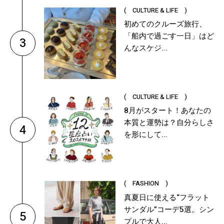
( CULTURE & LIFE )
初めてのクルーズ旅行、
「船内で過ごす一日」はど
3
んなスケジ...
( CULTURE & LIFE )
8月がスタート！あなたの
本質と運勢は？自分らしさ
4
を形にして...
( FASHION )
真夏日に使える“フラット
サンダル”コーデ5選。シン
5
プルで大人...