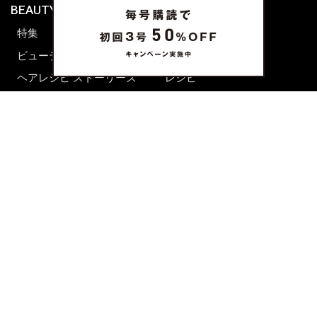
BEAUTY & HAIR
FUDGENA
特集
ファッション
ビューティーニュース
ビューティー
ヘアレシピ ストーリーズ
レシピ
メイクアップティップス
ライフスタイル
海外生活
CULTURE & LIFE
カルチャー
ライフスタイル
フード&ドリンク
コラム
週末アジア
プレイリスト
シネマサロン