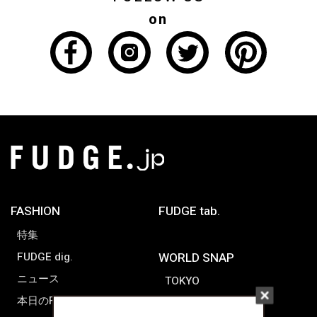
on
FASHION
FUDGE tab.
特集
FUDGE dig.
WORLD SNAP
ニュース
TOKYO
本日のFUDGE GIRL
PARIS