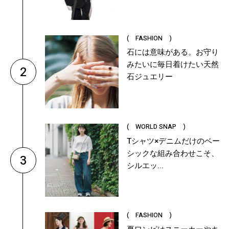
( FASHION )
石には意味がある。お守り
みたいに毎日着けたい天然
2
石ジュエリー
( WORLD SNAP )
Tシャツ×デニムだけのベー
シックな組み合わせこそ、
3
シルエッ...
( FASHION )