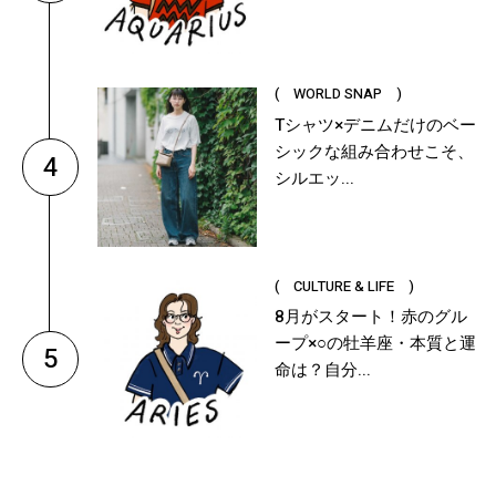
( WORLD SNAP )
Tシャツ×デニムだけのベー
シックな組み合わせこそ、
4
シルエッ...
( CULTURE & LIFE )
8月がスタート！赤のグル
ープ×○の牡羊座・本質と運
5
命は？自分...