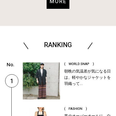
MORE
RANKING
( WORLD SNAP )
朝晩の気温差が気になる日
は、軽やかなジャケットを
1
羽織って...
( FASHION )
黒のオーバーオールに、白