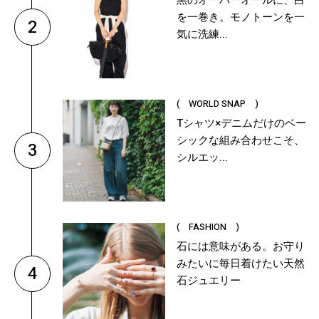
を一巻き。モノトーンを一
2
気に洗練...
( WORLD SNAP )
Tシャツ×デニムだけのベー
シックな組み合わせこそ、
3
シルエッ...
( FASHION )
石には意味がある。お守り
みたいに毎日着けたい天然
4
石ジュエリー