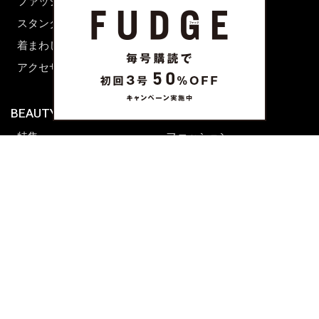
ファッション用語辞典
スタンダード
着まわし7days
アクセサリー
BEAUTY & HAIR
FUDGENA
特集
ファッション
ビューティーニュース
ビューティー
ヘアレシピ ストーリーズ
レシピ
メイクアップティップス
ライフスタイル
海外生活
CULTURE & LIFE
カルチャー
ライフスタイル
フード&ドリンク