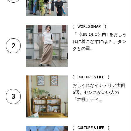
( WORLD SNAP )
「《UNIQLO》白Tをおしゃ
れに着こなすには？ 」タン
2
クとの重...
( CULTURE & LIFE )
おしゃれなインテリア実例
6選。センスがいい人の
3
「本棚」ディ...
( CULTURE & LIFE )