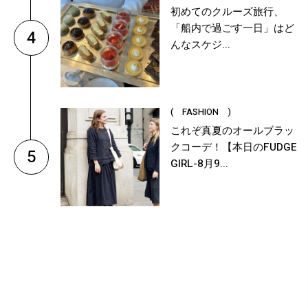
初めてのクルーズ旅行、
「船内で過ごす一日」はど
4
んなスケジ...
( FASHION )
これぞ真夏のオールブラッ
クコーデ！【本日のFUDGE
5
GIRL-8月9...