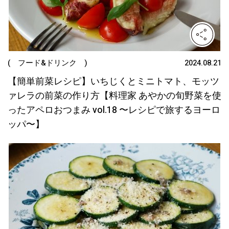
( フード&ドリンク )
2024.08.21
【簡単前菜レシピ】いちじくとミニトマト、モッツ
ァレラの前菜の作り方【料理家 あやかの旬野菜を使
ったアペロおつまみ vol.18 〜レシピで旅するヨーロ
ッパ〜】