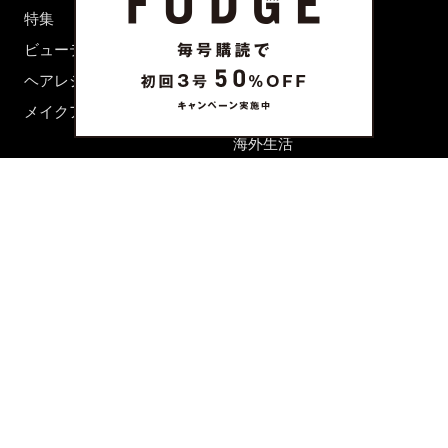
特集
ファッション
ビューティーニュース
ビューティー
ヘアレシピ ストーリーズ
レシピ
メイクアップティップス
ライフスタイル
海外生活
CULTURE & LIFE
カルチャー
ライフスタイル
フード&ドリンク
コラム
週末アジア
プレイリスト
シネマサロン
前田エマの東京ぐるり