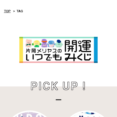
TOP
TAG
PICK UP !