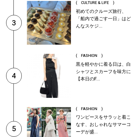
( CULTURE & LIFE )
初めてのクルーズ旅行、
「船内で過ごす一日」はど
3
んなスケジ...
( FASHION )
黒を軽やかに着る日は、白
シャツとスカーフを味方に
4
【本日のF...
( FASHION )
ワンピースをサラッと着こ
なす、おしゃれなサマーコ
5
ーデが盛...