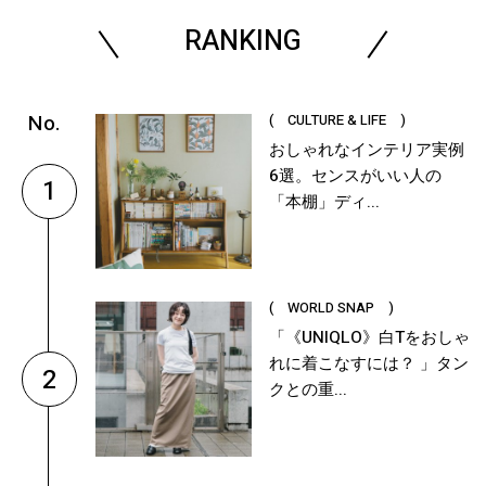
RANKING
( CULTURE & LIFE )
おしゃれなインテリア実例
6選。センスがいい人の
1
「本棚」ディ...
( WORLD SNAP )
「《UNIQLO》白Tをおしゃ
れに着こなすには？ 」タン
2
クとの重...