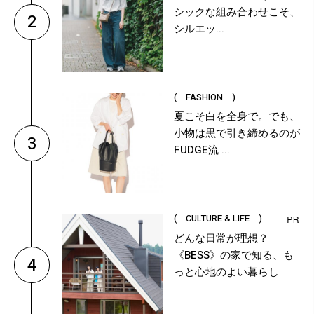
シックな組み合わせこそ、
2
シルエッ...
( FASHION )
夏こそ白を全身で。でも、
小物は黒で引き締めるのが
3
FUDGE流 ...
( CULTURE & LIFE )
どんな日常が理想？
《BESS》の家で知る、も
4
っと心地のよい暮らし