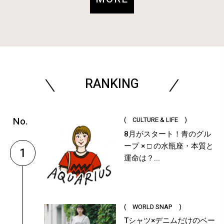
RANKING
( CULTURE & LIFE )
8月がスタート！青のグル
ープ × □ の水瓶座・本質と
1
運命は？...
( WORLD SNAP )
Tシャツ×デニムだけのベー