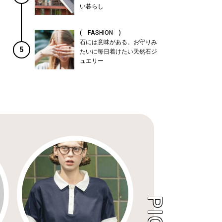
い暮らし
( FASHION )
石には意味がある。お守りみ
5
たいに毎日着けたい天然石ジ
ュエリー