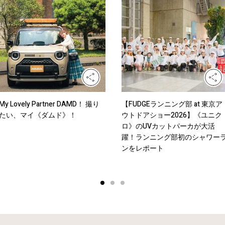
My Lovely Partner DAMD！ 撮り
【FUDGEランニング部 at 東京ア
たい、マイ《ダムド》！
ウトドアショー2026】《ユニク
ロ》のUVカットパーカが大活
躍！ランニング部初のシャワー
ンをレポート
1
2
3