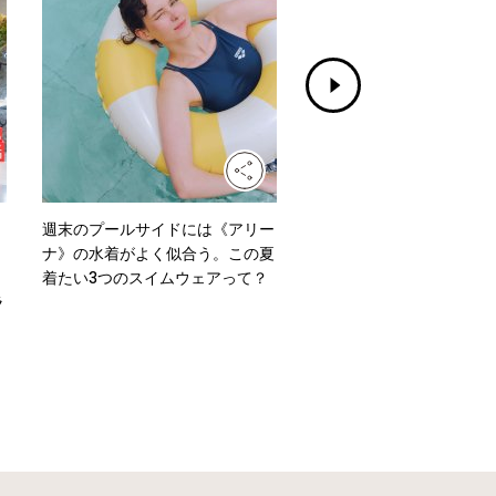
週末のプールサイドには《アリー
水洗いもできる！《グッド
ナ》の水着がよく似合う。この夏
ズ イッセイ ミヤケ》のニ
着たい3つのスイムウェアって？
ッグ「MOKKO KNOT」
ラ
よう。