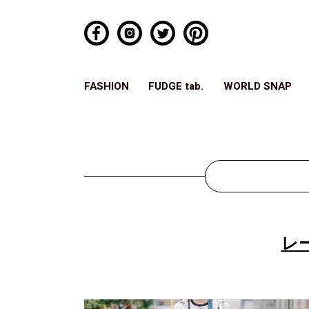
FASHION
FUDGE tab.
WORLD SNAP
レ