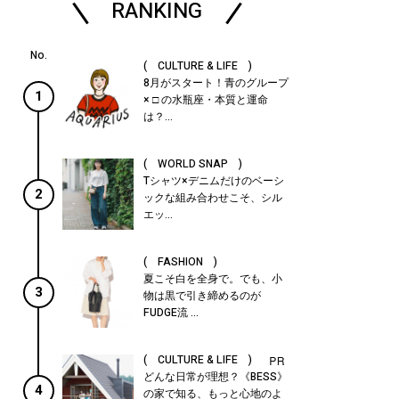
RANKING
( CULTURE & LIFE )
8月がスタート！青のグループ
1
× □ の水瓶座・本質と運命
は？...
( WORLD SNAP )
Tシャツ×デニムだけのベーシ
2
ックな組み合わせこそ、シル
エッ...
( FASHION )
夏こそ白を全身で。でも、小
3
物は黒で引き締めるのが
FUDGE流 ...
( CULTURE & LIFE )
どんな日常が理想？《BESS》
4
の家で知る、もっと心地のよ