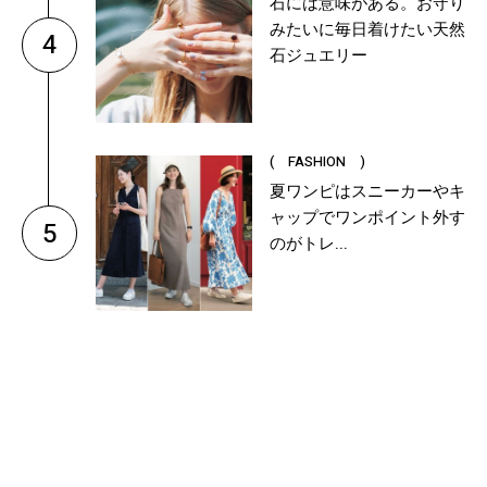
石には意味がある。お守り
みたいに毎日着けたい天然
4
石ジュエリー
( FASHION )
夏ワンピはスニーカーやキ
ャップでワンポイント外す
5
のがトレ...