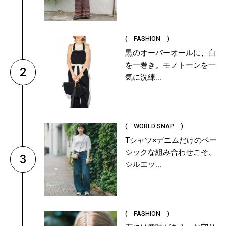
( FASHION )
黒のオーバーオールに、白
を一巻き。モノトーンを一
2
気に洗練...
( WORLD SNAP )
Tシャツ×デニムだけのベー
シックな組み合わせこそ、
3
シルエッ...
( FASHION )