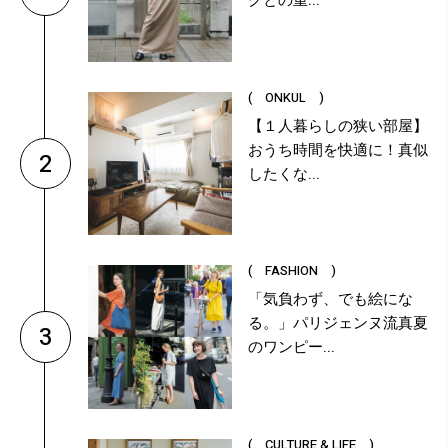
クとの重...
( ONKUL )
【１人暮らしの狭い部屋】
おうち時間を快適に！真似
2
したくな...
( FASHION )
「気負わず、でも絵にな
る。」パリジェンヌ流真夏
3
のワンピー...
( CULTURE & LIFE )