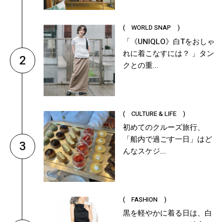
( WORLD SNAP )
「《UNIQLO》白Tをおしゃ
れに着こなすには？ 」タン
2
クとの重...
( CULTURE & LIFE )
初めてのクルーズ旅行、
「船内で過ごす一日」はど
3
んなスケジ...
( FASHION )
黒を軽やかに着る日は、白