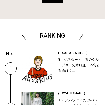
RANKING
( CULTURE & LIFE )
8月がスタート！青のグル
ープ × □ の水瓶座・本質と
1
運命は？...
( WORLD SNAP )
Tシャツ×デニムだけのベー