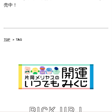
売中！
TOP
TAG
PICK UP !