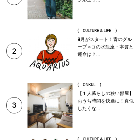
シルエッ...
( CULTURE & LIFE )
8月がスタート！青のグル
ープ × □ の水瓶座・本質と
2
運命は？...
( ONKUL )
【１人暮らしの狭い部屋】
おうち時間を快適に！真似
3
したくな...
( CULTURE & LIFE )