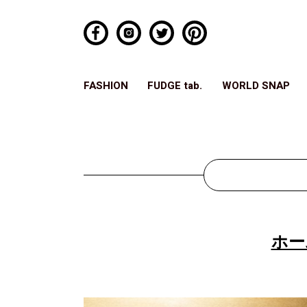
FASHION
FUDGE tab.
WORLD SNAP
ホー