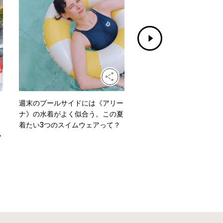
週末のプールサイドには《アリー
水洗いもできる！《グッド
ナ》の水着がよく似合う。この夏
ズ イッセイ ミヤケ》のニ
着たい3つのスイムウェアって？
ッグ「MOKKO KNOT」
ラ
よう。