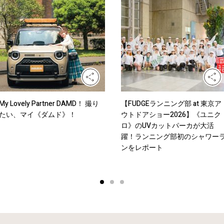
My Lovely Partner DAMD！ 撮り
【FUDGEランニング部 at 東京ア
たい、マイ《ダムド》！
ウトドアショー2026】《ユニク
ロ》のUVカットパーカが大活
躍！ランニング部初のシャワー
ンをレポート
1
2
3