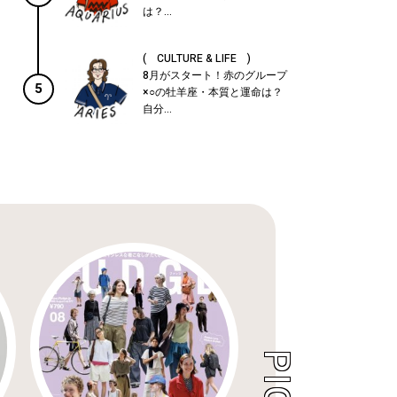
は？...
( CULTURE & LIFE )
8月がスタート！赤のグループ
5
×○の牡羊座・本質と運命は？
自分...