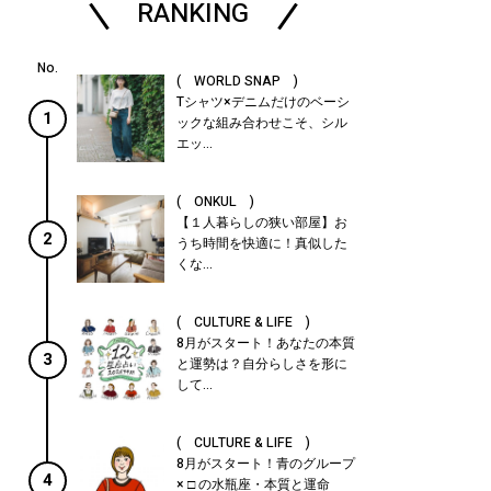
RANKING
( WORLD SNAP )
Tシャツ×デニムだけのベーシ
1
ックな組み合わせこそ、シル
エッ...
( ONKUL )
【１人暮らしの狭い部屋】お
2
うち時間を快適に！真似した
くな...
( CULTURE & LIFE )
8月がスタート！あなたの本質
3
と運勢は？自分らしさを形に
して...
( CULTURE & LIFE )
8月がスタート！青のグループ
4
× □ の水瓶座・本質と運命