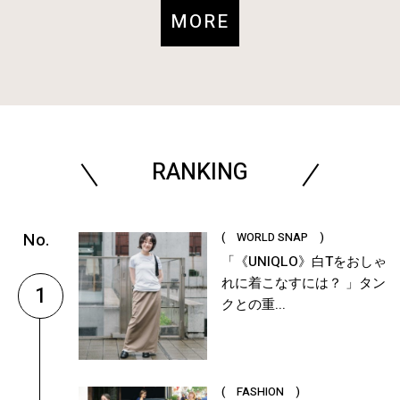
MORE
RANKING
( WORLD SNAP )
「《UNIQLO》白Tをおしゃ
れに着こなすには？ 」タン
1
クとの重...
( FASHION )