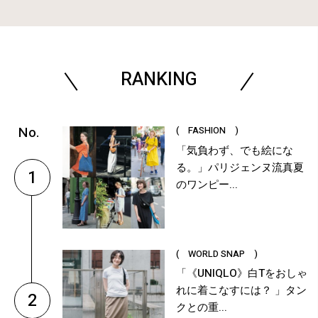
RANKING
( FASHION )
「気負わず、でも絵にな
る。」パリジェンヌ流真夏
1
のワンピー...
( WORLD SNAP )
「《UNIQLO》白Tをおしゃ
れに着こなすには？ 」タン
2
クとの重...