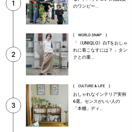
1
のワンピー...
( WORLD SNAP )
「《UNIQLO》白Tをおしゃ
れに着こなすには？ 」タン
2
クとの重...
( CULTURE & LIFE )
おしゃれなインテリア実例
6選。センスがいい人の
3
「本棚」ディ...