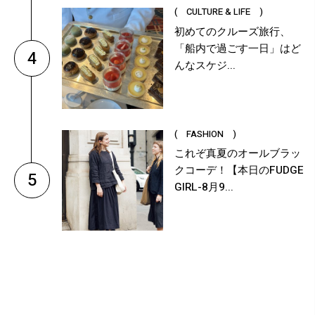
( CULTURE & LIFE )
初めてのクルーズ旅行、
「船内で過ごす一日」はど
4
んなスケジ...
( FASHION )
これぞ真夏のオールブラッ
クコーデ！【本日のFUDGE
5
GIRL-8月9...