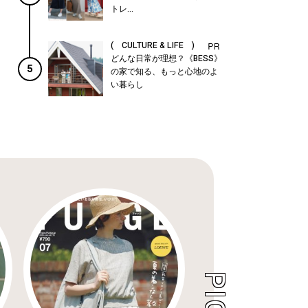
トレ...
( CULTURE & LIFE )
どんな日常が理想？《BESS》
5
の家で知る、もっと心地のよ
い暮らし