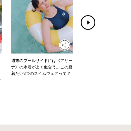
週末のプールサイドには《アリー
水洗いもできる！《グッド
ナ》の水着がよく似合う。この夏
ズ イッセイ ミヤケ》のニ
着たい3つのスイムウェアって？
ッグ「MOKKO KNOT」
ラ
よう。