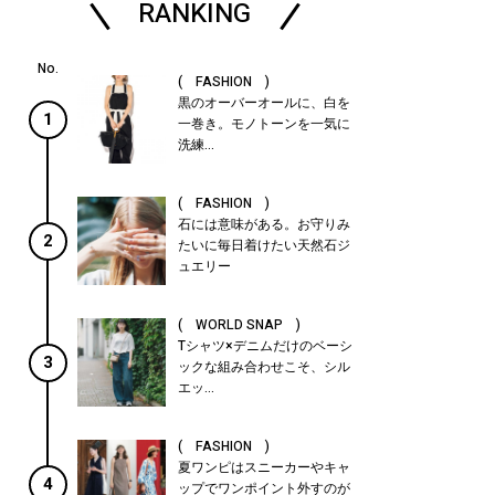
RANKING
( FASHION )
黒のオーバーオールに、白を
1
一巻き。モノトーンを一気に
洗練...
( FASHION )
石には意味がある。お守りみ
2
たいに毎日着けたい天然石ジ
ュエリー
( WORLD SNAP )
Tシャツ×デニムだけのベーシ
3
ックな組み合わせこそ、シル
エッ...
( FASHION )
夏ワンピはスニーカーやキャ
4
ップでワンポイント外すのが