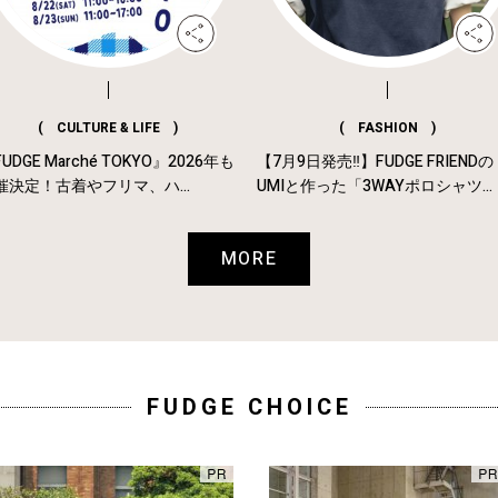
( CULTURE & LIFE )
( FASHION )
UDGE Marché TOKYO』2026年も
【7月9日発売‼︎】FUDGE FRIENDの
催決定！古着やフリマ、ハ...
UMIと作った「3WAYポロシャツ...
MORE
FUDGE CHOICE