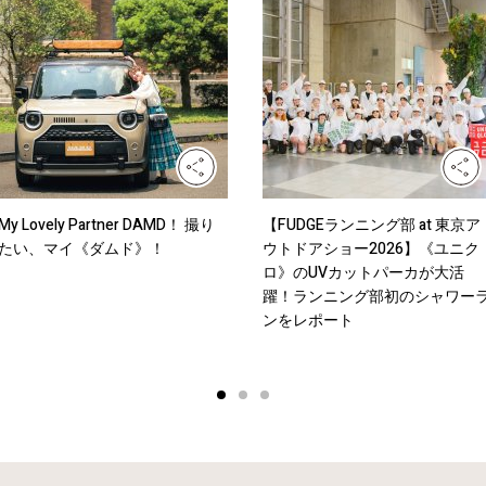
My Lovely Partner DAMD！ 撮り
【FUDGEランニング部 at 東京ア
たい、マイ《ダムド》！
ウトドアショー2026】《ユニク
ロ》のUVカットパーカが大活
躍！ランニング部初のシャワー
ンをレポート
1
2
3