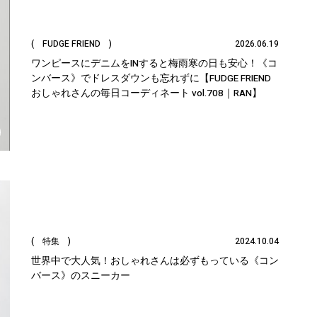
( FUDGE FRIEND )
2026.06.19
ワンピースにデニムをINすると梅雨寒の日も安心！《コ
ンバース》でドレスダウンも忘れずに【FUDGE FRIEND
おしゃれさんの毎日コーディネート vol.708｜RAN】
( 特集 )
2024.10.04
世界中で大人気！おしゃれさんは必ずもっている《コン
バース》のスニーカー