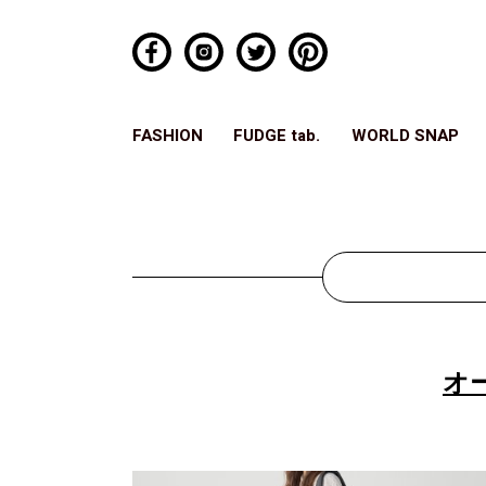
FASHION
FUDGE tab.
WORLD SNAP
オ