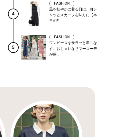
( FASHION )
黒を軽やかに着る日は、白シ
4
ャツとスカーフを味方に【本
日のF...
( FASHION )
ワンピースをサラッと着こな
5
す、おしゃれなサマーコーデ
が盛...