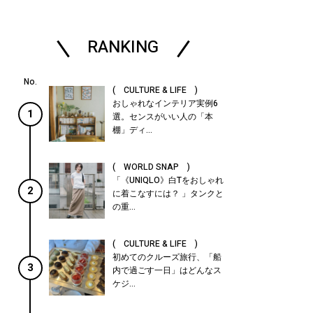
RANKING
( CULTURE & LIFE )
おしゃれなインテリア実例6
1
選。センスがいい人の「本
棚」ディ...
( WORLD SNAP )
「《UNIQLO》白Tをおしゃれ
2
に着こなすには？ 」タンクと
の重...
( CULTURE & LIFE )
初めてのクルーズ旅行、「船
3
内で過ごす一日」はどんなス
ケジ...