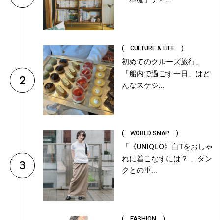
「本棚」ディ...
( CULTURE & LIFE )
初めてのクルーズ旅行、
「船内で過ごす一日」はど
2
んなスケジ...
( WORLD SNAP )
「《UNIQLO》白Tをおしゃ
れに着こなすには？ 」タン
3
クとの重...
( FASHION )