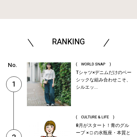
RANKING
( WORLD SNAP )
Tシャツ×デニムだけのベー
シックな組み合わせこそ、
1
シルエッ...
( CULTURE & LIFE )
8月がスタート！青のグル
ープ × □ の水瓶座・本質と