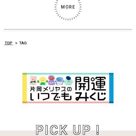
MORE
TOP
TAG
PICK UP !