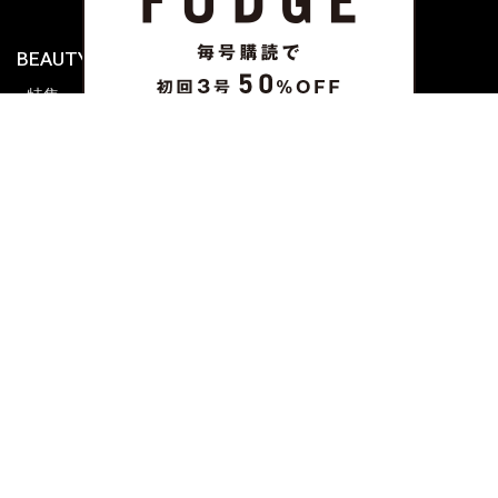
BEAUTY & HAIR
FUDGENA
特集
ファッション
ビューティーニュース
ビューティー
ヘアレシピ ストーリーズ
レシピ
メイクアップティップス
ライフスタイル
海外生活
CULTURE & LIFE
カルチャー
ライフスタイル
フード&ドリンク
コラム
週末アジア
プレイリスト