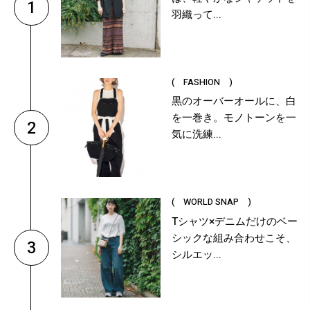
1
羽織って...
( FASHION )
黒のオーバーオールに、白
を一巻き。モノトーンを一
2
気に洗練...
( WORLD SNAP )
Tシャツ×デニムだけのベー
シックな組み合わせこそ、
3
シルエッ...