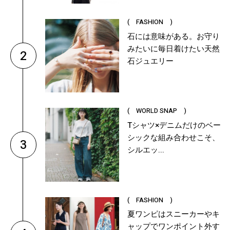
( FASHION )
石には意味がある。お守り
みたいに毎日着けたい天然
2
石ジュエリー
( WORLD SNAP )
Tシャツ×デニムだけのベー
シックな組み合わせこそ、
3
シルエッ...
( FASHION )
夏ワンピはスニーカーやキ
ャップでワンポイント外す