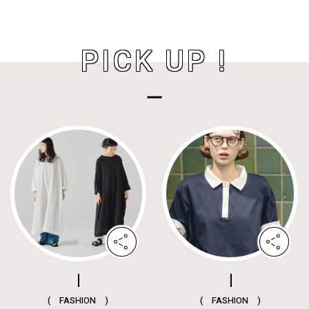
PICK UP !
( FASHION )
( FASHION )