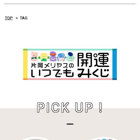
TOP
TAG
PICK UP !