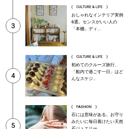
( CULTURE & LIFE )
おしゃれなインテリア実例
6選。センスがいい人の
3
「本棚」ディ...
( CULTURE & LIFE )
初めてのクルーズ旅行、
「船内で過ごす一日」はど
4
んなスケジ...
( FASHION )
石には意味がある。お守り
みたいに毎日着けたい天然
5
石ジュエリー