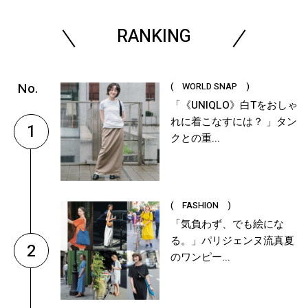
RANKING
( WORLD SNAP )
「《UNIQLO》白Tをおしゃ
れに着こなすには？ 」タン
1
クとの重...
( FASHION )
「気負わず、でも絵にな
る。」パリジェンヌ流真夏
2
のワンピー...