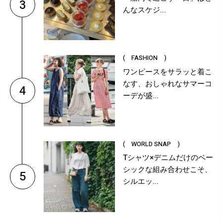
3
んなスケジ...
( FASHION )
ワンピースをサラッと着こ
なす、おしゃれなサマーコ
4
ーデが盛...
( WORLD SNAP )
Tシャツ×デニムだけのベー
シックな組み合わせこそ、
5
シルエッ...